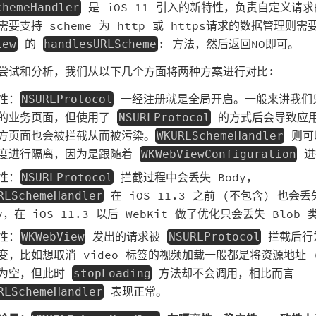
是 iOS 11 引入的新特性，负责自定义请
chemeHandler
要支持 scheme 为 http 或 https请求的数据管理则需要
的
: 方法，然后返回NO即可。
iew
handlesURLScheme
尝试和分析，我们从以下几个方面将两种方案进行对比:
性：
一经注册就是全局开启。一般来讲我们
NSURLProtocol
的业务页面，但使用了
的方式后会导致应
NSURLProtocol
方页面也会被拦截从而被污染。
则可
WKURLSchemeHandler
度进行隔离，因为是跟随着
进
WKWebViewConfiguration
性：
拦截过程中会丢失 Body，
NSURLProtocol
在 iOS 11.3 之前 (不包含) 也会丢
RLSchemeHandler
dy，在 iOS 11.3 以后 WebKit 做了优化只会丢失 Blob
性：
发出的请求被
拦截后行
WKWebView
NSURLProtocol
变，比如想取消 video 标签的视频加载一般都是将资源地址 (
为空，但此时
方法却不会调用，相比而言
stopLoading
表现正常。
RLSchemeHandler