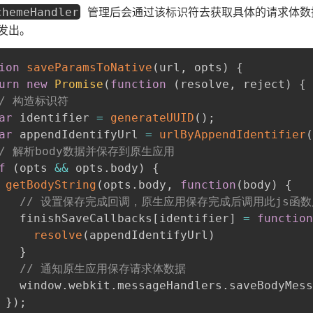
管理后会通过该标识符去获取具体的请求体数
chemeHandler
发出。
ion
saveParamsToNative
(
url
,
 opts
)
{
urn
new
Promise
(
function
(
resolve
,
 reject
)
{
// 构造标识符
ar
 identifier 
=
generateUUID
(
)
;
ar
 appendIdentifyUrl 
=
urlByAppendIdentifier
(
// 解析body数据并保存到原生应用
f
(
opts 
&&
 opts
.
body
)
{
getBodyString
(
opts
.
body
,
function
(
body
)
{
// 设置保存完成回调，原生应用保存完成后调用此js函
   finishSaveCallbacks
[
identifier
]
=
function
resolve
(
appendIdentifyUrl
)
}
// 通知原生应用保存请求体数据
   window
.
webkit
.
messageHandlers
.
saveBodyMess
}
)
;