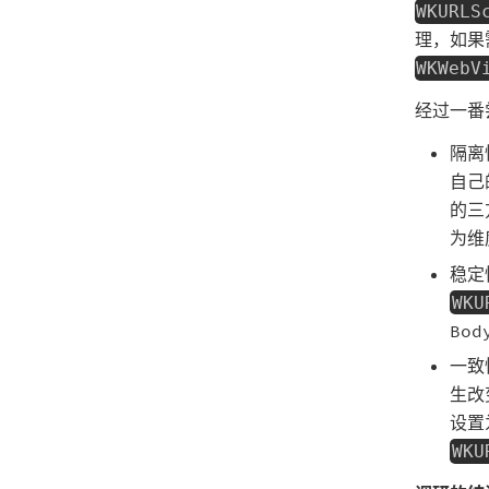
WKURLS
理，如果需
WKWebV
经过一番
隔离
自己
的三
为维
稳定
WKU
Bo
一致
生改
设置
WKU