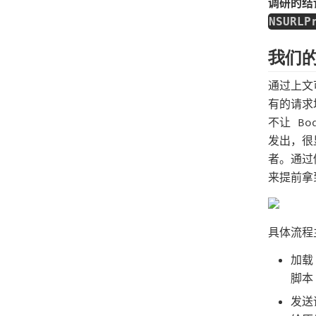
调研的结
NSURLP
我们
通过上文
有的请求
不让 B
发出，很
者。通过修
来提前拿
具体流程
加载
脚本
发送