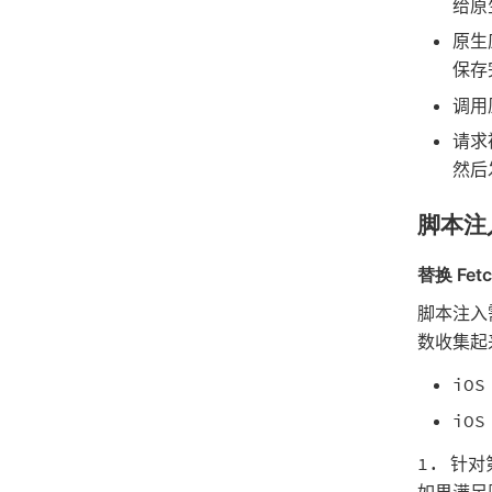
给原
原生
保存
调
请
然后
脚本注
替换 Fet
脚本注
数收集起
iOS
iOS
1. 针
如果满足