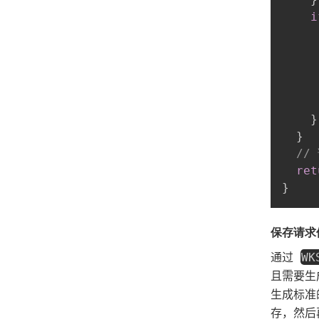
i
}
}
//
ret
}
保存请求
通过
WK
且需要生
生成标准
存，然后