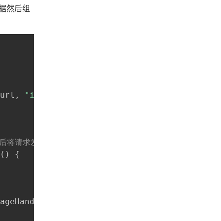
据然后组
url
,
"identifier"
,
 identifier
)
数后将请求发出
(
)
{
ageHandler
.
postMessage
(
{
'body'
:
 body
,
'ident