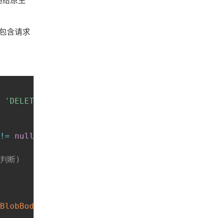
否包含请求
'DELETE'
]
;
!=
null
&&
(
interceptMethodList
.
indexOf
(
opts
t判断)
BlobBody
(
opts
)
:
false
;