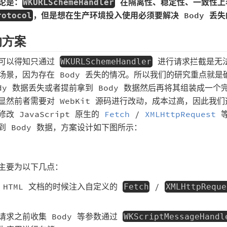
论是：
在隔离性、稳定性、一致性上
WKURLSchemeHandler
，但是想在生产环境投入使用必须要解决 Body 丢
rotocol
的方案
可以得知只通过
进行请求拦截是无
WKURLSchemeHandler
场景，因为存在 Body 丢失的情况。所以我们的研究重点就是
ody 数据丢失或者提前拿到 Body 数据然后再将其组装成一个
显然前者需要对 WebKit 源码进行改动，成本过高，因此我
改 JavaScript 原生的
Fetch
/
XMLHttpRequest
等
到 Body 数据，方案设计如下图所示：
主要为以下几点：
 HTML 文档的时候注入自定义的
/
Fetch
XMLHttpReque
请求之前收集 Body 等参数通过
WKScriptMessageHandl