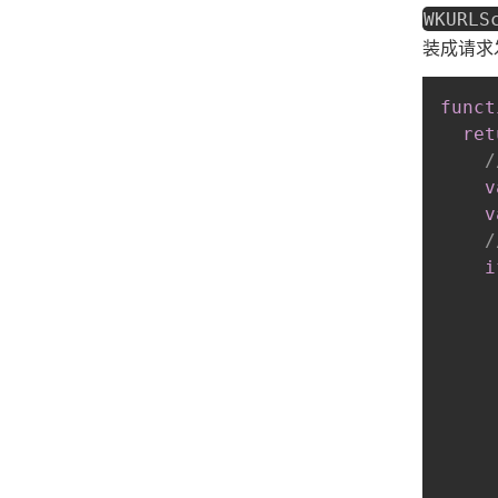
WKURLS
装成请求
funct
ret
v
v
i
     
     