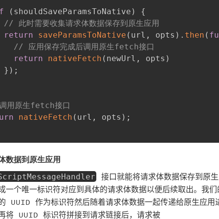
f
(
shouldSaveParamsToNative
)
{
// 此时需要收集请求体数据保存到原生应用
return
saveParamsToNative
(
url
,
 opts
)
.
then
(
fu
// 应用保存完成后调用原生fetch接口
return
nativeFetch
(
newUrl
,
 opts
)
}
)
;
 调用原生fetch接口
urn
nativeFetch
(
url
,
 opts
)
;
体数据到原生应用
接口就能将请求体数据保存到原生
ScriptMessageHandler
成一个唯一标识符对应到具体的请求体数据以便后续取出。我们
的 UUID 作为标识符然后随着请求体数据一起传递给原生应用
再将 UUID 标识符拼接到请求链接后，请求被