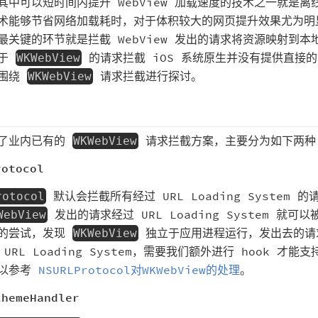
其中可以短时间内提升 WebView 加载速度的技术之一就是离
术能够节省网络加载耗时，对于体积较大的网页提升效果尤为明
最关键的环节就是拦截 WebView 发出的请求将资源映射到本
对于
的请求拦截 iOS 系统原生并没有提供直接
WKWebView
将围绕
请求拦截进行探讨。
WKWebView
了业内已有的
请求拦截方案，主要分为如下两种
WKWebView
rotocol
默认会拦截所有经过 URL Loading System 
rotocol
发出的请求经过 URL Loading System 就可
WebView
的尝试，发现
独立于应用进程运行，发出去的请
WKWebView
URL Loading System，需要我们额外进行 hook 才能
可以参考
NSURLProtocol对WKWebView的处理
。
chemeHandler