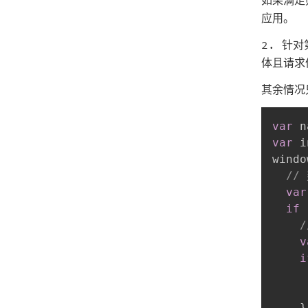
应用。
2. 针
体且请求
其余情况
var
 n
var
 i
windo
//
var
if
/
v
i
     
}