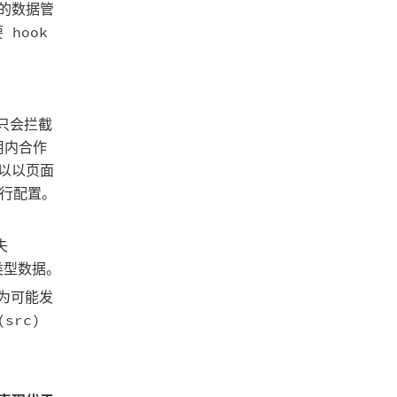
求的数据管
 hook
只会拦截
用内合作
以以页面
行配置。
失
 类型数据。
为可能发
src)