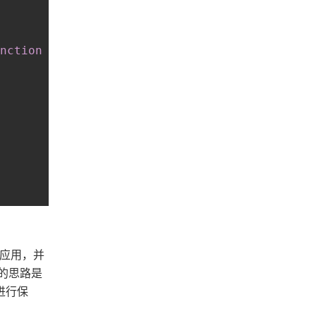
nction
(
newUrl
)
{
应用，并
的思路是
进行保