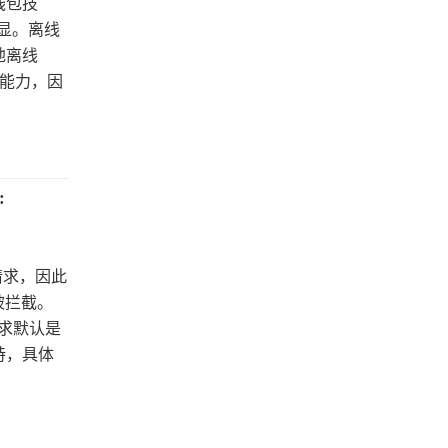
线包技
显。离线
地离线
的能力，因
:
的请求，因此
以被拦截。
求默认是
支持，具体