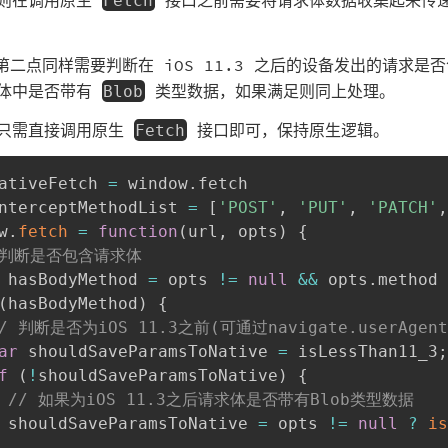
Fetch
对第二点同样需要判断在 iOS 11.3 之后的设备发出的请求是
体中是否带有
类型数据，如果满足则同上处理。
Blob
只需直接调用原生
接口即可，保持原生逻辑。
Fetch
ativeFetch 
=
 window
.
nterceptMethodList 
=
[
'POST'
,
'PUT'
,
'PATCH'
,
w
.
fetch
=
function
(
url
,
 opts
)
{
 判断是否包含请求体
 hasBodyMethod 
=
 opts 
!=
null
&&
 opts
.
method 
(
hasBodyMethod
)
{
/ 判断是否为iOS 11.3之前(可通过navigate.userAgen
ar
 shouldSaveParamsToNative 
=
 isLessThan11_3
;
f
(
!
shouldSaveParamsToNative
)
{
// 如果为iOS 11.3之后请求体是否带有Blob类型数据
 shouldSaveParamsToNative 
=
 opts 
!=
null
?
is