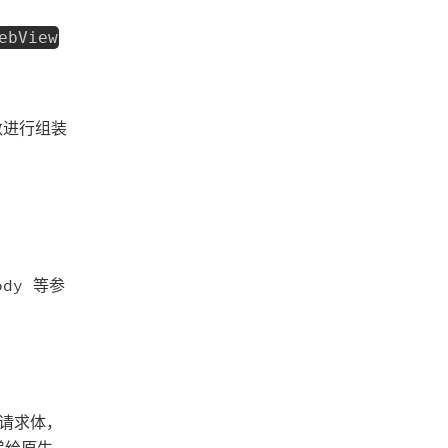
ebView
数进行组装
dy 等参
含请求体，
递给原生