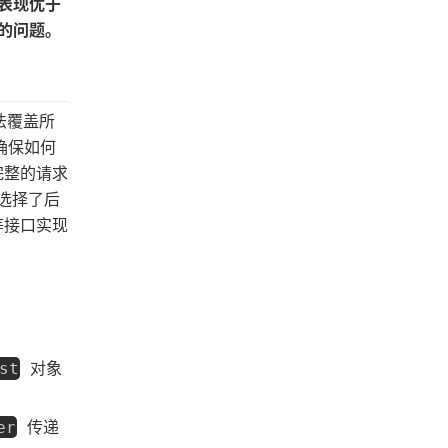
表现优于
失的问题。
法覆盖所
确保如何
完整的请求
们选择了后
接口实现
对象
st
传递
er