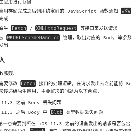
生应用进行存储
应用存储完成之后调用约定好的 JavaScript 函数通知
WKW
完成
用原生
/
等接口来发送请求
Fetch
XMLHttpRequest
求被
管理，取出对应的 Body 等参
WKURLSchemeHandler
发出
入
ch 实现
入需要修改
接口的处理逻辑，在请求发出去之前能将 Bo
Fetch
来传递给原生应用，主要解决的问题为以下两点：
 11.3 之前 Body 丢失问题
 11.3 之后 Body 中
类型数据丢失问题
Blob
对第一点需要判断在 iOS 11.3 之前的设备发出的请求是否包
则在调用原生
接口之前需要将请求体数据收集起来传