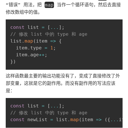
“错误” 用法，把
当作一个循环语句，然后去直接
map
修改数组中的值。
const
 list 
=
[
...
]
;
// 修改 list 中的 type 和 age
list
.
map
(
item
=>
{
  item
.
type 
=
1
;
  item
.
age
++
;
}
)
这样函数最主要的输出功能没有了，变成了直接修改了外
部变量，这就是它的副作用。而没有副作用的写法应该
是：
const
 list 
=
[
...
]
;
// 修改 list 中的 type 和 age
const
 newList 
=
 list
.
map
(
item
=>
(
{
...
ite