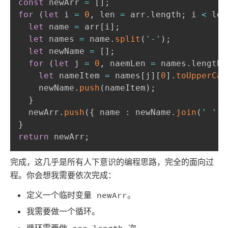
const
 newArr 
=
[
]
;
for
(
let
 i 
=
0
,
 len 
=
 arr
.
length
;
 i 
<
 len
let
 name 
=
 arr
[
i
]
;
let
 names 
=
 name
.
split
(
'-'
)
;
let
 newName 
=
[
]
;
for
(
let
 j 
=
0
,
 naemLen 
=
 names
.
length
;
let
 nameItem 
=
 names
[
j
]
[
0
]
.
toUpperCas
    newName
.
push
(
nameItem
)
;
}
  newArr
.
push
(
{
 name 
:
 newName
.
join
(
' '
)
}
return
 newArr
;
完成，这几乎是所有人下意识的编程思路，完全的面向过
程。你会想我需要依次完成：
定义一个临时变量 newArr。
我需要做一个循环。
循环需要做 arr.length 次。