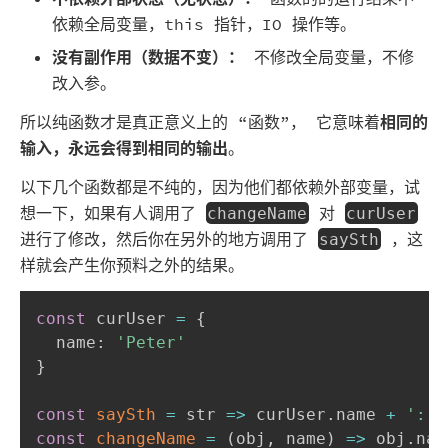
依赖全局变量，this 指针，IO 操作等。
没有副作用（数据不变）：
不修改全局变量，不修
改入参。
所以纯函数才是真正意义上的 “函数”， 它意味着
相同的
输入，永远会得到相同的输出
。
以下几个函数都是不纯的，因为他们都依赖外部变量，试
想一下，如果有人调用了
对
changeName
curUser
进行了修改，然后你在另外的地方调用了
，这
saySth
样就会产生你预料之外的结果。
const
 curUser 
=
{
  name
:
'Peter'
}
const
saySth
=
str
=>
 curUser
.
name 
+
': '
const
changeName
=
(
obj
,
 name
)
=>
 obj
.
nam