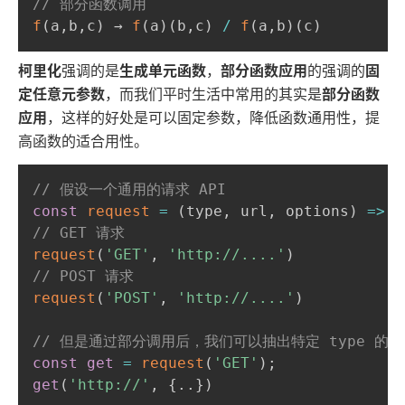
// 部分函数调用
f
(
a
,
b
,
c
)
 → 
f
(
a
)
(
b
,
c
)
/
f
(
a
,
b
)
(
c
)
柯里化
强调的是
生成单元函数
，
部分函数应用
的强调的
固
定任意元参数
，而我们平时生活中常用的其实是
部分函数
应用
，这样的好处是可以固定参数，降低函数通用性，提
高函数的适合用性。
// 假设一个通用的请求 API
const
request
=
(
type
,
 url
,
 options
)
=>
.
// GET 请求
request
(
'GET'
,
'http://....'
)
// POST 请求
request
(
'POST'
,
'http://....'
)
// 但是通过部分调用后，我们可以抽出特定 type 的 re
const
get
=
request
(
'GET'
)
;
get
(
'http://'
,
{
.
.
}
)