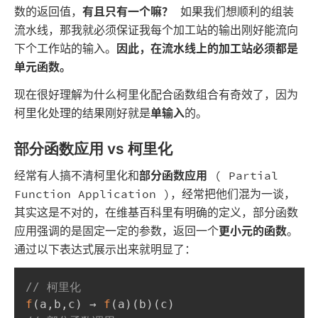
数的返回值，
有且只有一个嘛？
如果我们想顺利的组装
流水线，那我就必须保证我每个加工站的输出刚好能流向
下个工作站的输入。
因此，在流水线上的加工站必须都是
单元函数。
现在很好理解为什么柯里化配合函数组合有奇效了，因为
柯里化处理的结果刚好就是
单输入
的。
部分函数应用 vs 柯里化
经常有人搞不清柯里化和
部分函数应用
( Partial
Function Application )，经常把他们混为一谈，
其实这是不对的，在维基百科里有明确的定义，部分函数
应用强调的是固定一定的参数，返回一个
更小元的函数
。
通过以下表达式展示出来就明显了：
// 柯里化
f
(
a
,
b
,
c
)
 → 
f
(
a
)
(
b
)
(
c
)