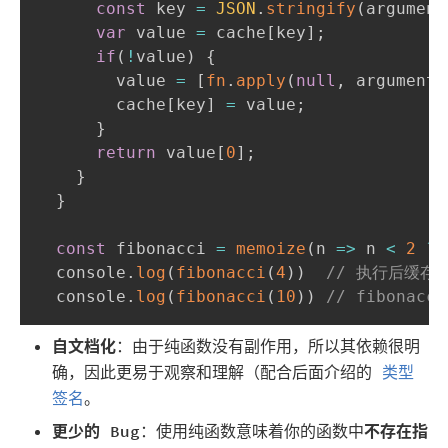
const
 key 
=
JSON
.
stringify
(
argument
var
 value 
=
 cache
[
key
]
;
if
(
!
value
)
{
        value 
=
[
fn
.
apply
(
null
,
 arguments
        cache
[
key
]
=
 value
;
}
return
 value
[
0
]
;
}
}
const
 fibonacci 
=
memoize
(
n
=>
 n 
<
2
?
 
  console
.
log
(
fibonacci
(
4
)
)
// 执行后缓存了 f
  console
.
log
(
fibonacci
(
10
)
)
// fibonac
自文档化
：由于纯函数没有副作用，所以其依赖很明
确，因此更易于观察和理解（配合后面介绍的
类型
签名
。
更少的 Bug
：使用纯函数意味着你的函数中
不存在指