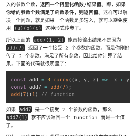
入的参数个数，
返回一个柯里化函数/结果值
。即，
如果
你给的参数个数满足了函数条件，则返回值
。这样可以解
决一个问题，就是如果一个函数是多输入，就可以避免使
用
这种形式传参了。
(a)(b)(c)
所以上面的
能直接输出结果不是因为
add7(1, 2)
返回了一个接受 2 个参数的函数，而是你刚好
add(7)
传了 2 个参数，满足了所有参数，因此给你计算了结
果，下面的代码就很明显了：
const
 add 
=
R
.
curry
(
(
x
,
 y
,
 z
)
=>
  x 
+
 y 
+
const
 add7 
=
add
(
7
)
;
add
(
7
)
(
1
)
// function
如果
是一个接受 2 个参数的函数，那么
add7
就不应该返回一个 function 而是一个值
add7(1)
了。