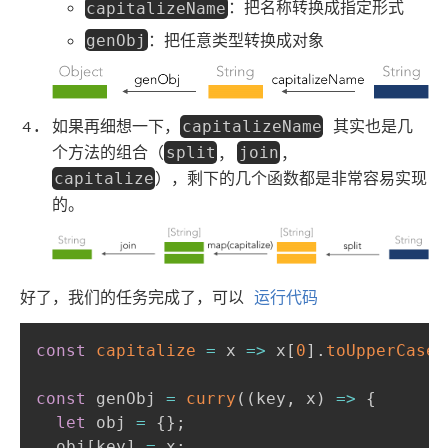
：把名称转换成指定形式
capitalizeName
：把任意类型转换成对象
genObj
如果再细想一下，
其实也是几
capitalizeName
个方法的组合（
,
,
split
join
），剩下的几个函数都是非常容易实现
capitalize
的。
好了，我们的任务完成了，可以
运行代码
const
capitalize
=
x
=>
 x
[
0
]
.
toUpperCase
(
const
 genObj 
=
curry
(
(
key
,
 x
)
=>
{
let
 obj 
=
{
}
;
  obj
[
key
]
=
 x
;