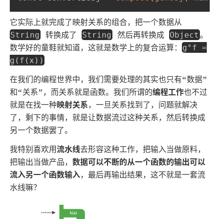
它实际上就完成了映射关系的组合，把一个数据从
转换成了
然后再转换成
。
String
String
Object
数学好的童鞋就知道，这就是数学上的复合运算：
g°f =
g(f(x))
在我们的编程世界中，我们需要处理的其实也只有“数据”
和“关系”，而关系就是函数。我们所谓的
编程工作
也不过
就是在找一种
映射关系
，一旦关系找到了，问题就解决
了，剩下的事情，就是让数据流过这种关系，然后转换成
另一个数据罢了。
我特别喜欢用
流水线
去形容这种工作，把输入当做原料，
把输出当做产品，
数据可以不断的从一个函数的输出可以
流入另一个函数输入
，最后再输出结果，这不就是一套流
水线嘛？