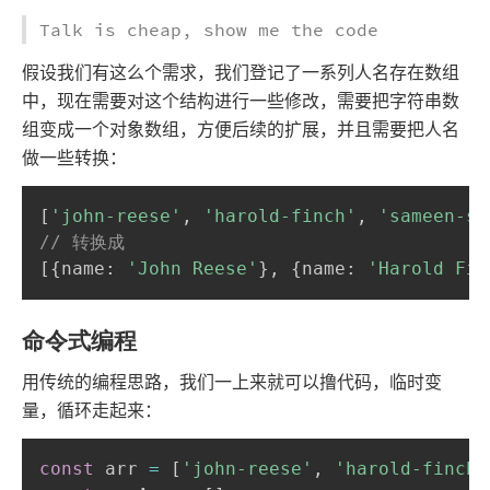
Talk is cheap, show me the code
假设我们有这么个需求，我们登记了一系列人名存在数组
中，现在需要对这个结构进行一些修改，需要把字符串数
组变成一个对象数组，方便后续的扩展，并且需要把人名
做一些转换：
[
'john-reese'
,
'harold-finch'
,
'sameen-sh
// 转换成 
[
{
name
:
'John Reese'
}
,
{
name
:
'Harold Fin
命令式编程
用传统的编程思路，我们一上来就可以撸代码，临时变
量，循环走起来：
const
 arr 
=
[
'john-reese'
,
'harold-finch'