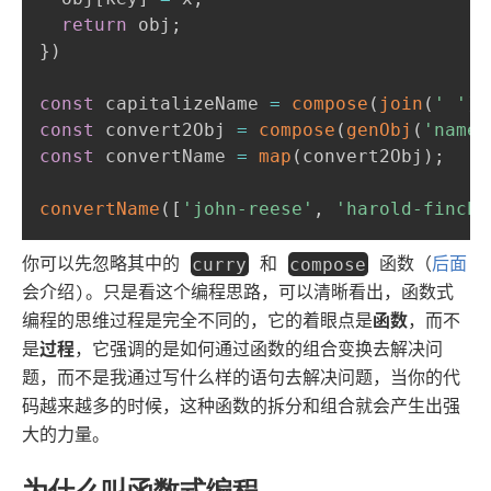
return
 obj
;
}
)
const
 capitalizeName 
=
compose
(
join
(
' '
)
,
const
 convert2Obj 
=
compose
(
genObj
(
'name'
const
 convertName 
=
map
(
convert2Obj
)
;
convertName
(
[
'john-reese'
,
'harold-finch'
你可以先忽略其中的
和
函数（
后面
curry
compose
会介绍)。只是看这个编程思路，可以清晰看出，函数式
编程的思维过程是完全不同的，它的着眼点是
函数
，而不
是
过程
，它强调的是如何通过函数的组合变换去解决问
题，而不是我通过写什么样的语句去解决问题，当你的代
码越来越多的时候，这种函数的拆分和组合就会产生出强
大的力量。
为什么叫函数式编程