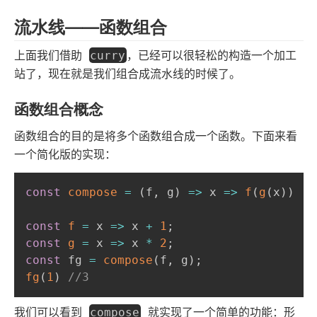
流水线——函数组合
上面我们借助
，已经可以很轻松的构造一个加工
curry
站了，现在就是我们组合成流水线的时候了。
函数组合概念
函数组合的目的是将多个函数组合成一个函数。下面来看
一个简化版的实现：
const
compose
=
(
f
,
 g
)
=>
x
=>
f
(
g
(
x
)
)
const
f
=
x
=>
 x 
+
1
;
const
g
=
x
=>
 x 
*
2
;
const
 fg 
=
compose
(
f
,
 g
)
;
fg
(
1
)
//3
我们可以看到
就实现了一个简单的功能：形
compose