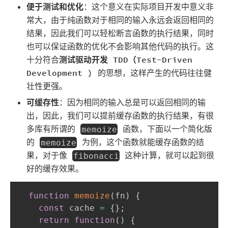
便于测试和优化
：这个意义在实际项目开发中意义非
常大，由于纯函数对于相同的输入永远会返回相同的
结果，因此我们可以轻松断言函数的执行结果，同时
也可以保证函数的优化不会影响其他代码的执行。这
十分符合
测试驱动开发 TDD（Test-Driven
Development )
的思想，这样产生的代码往往健
壮性更强。
可缓存性
：因为相同的输入总是可以返回相同的输
出，因此，我们可以提前缓存函数的执行结果，有很
多库有所谓的
函数，下面以一个简化版
memoize
的
为例，这个函数就能缓存函数的结
memoize
果，对于像
这种计算，就可以起到很
fibonacci
好的缓存效果。
function
memoize
(
fn
)
{
const
 cache 
=
{
}
;
return
function
(
)
{