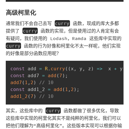
高级柯里化
通常我们不会自己去写
函数，现成的库大多都
curry
提供了
函数的实现，但是使用过的人肯定有会
curry
有疑问，我们使用的 Lodash，Ramda 这些库中实现的
函数的行为好像和柯里化不太一样呢，他们实现
curry
的好像是部分函数应用呢？
const
 add 
=
R
.
curry
(
(
x
,
 y
,
 z
)
=>
  x 
+
 y 
+
const
 add7 
=
add
(
7
)
;
add7
(
1
,
2
)
// 10
const
 add1_2 
=
add
(
1
,
2
)
;
add1_2
(
7
)
// 10 
其实，这些库中的
函数都做了很多优化，导致
curry
这些库中实现的柯里化其实不是纯粹的柯里化，我们可以
把他们理解为“高级柯里化”。这些版本实现可以根据你输