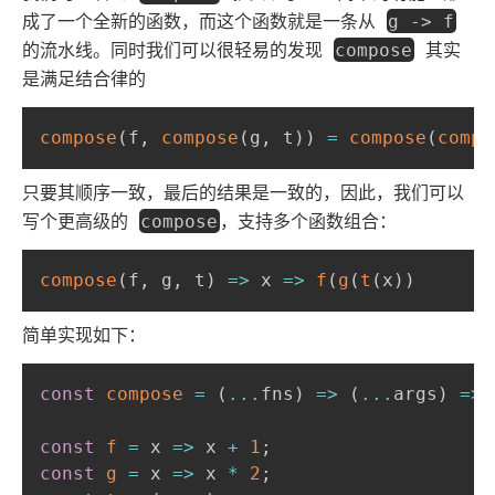
成了一个全新的函数，而这个函数就是一条从
g -> f
的流水线。同时我们可以很轻易的发现
其实
compose
是满足结合律的
compose
(
f
,
compose
(
g
,
 t
)
)
=
compose
(
compo
只要其顺序一致，最后的结果是一致的，因此，我们可以
写个更高级的
，支持多个函数组合：
compose
compose
(
f
,
 g
,
 t
)
=>
x
=>
f
(
g
(
t
(
x
)
)
简单实现如下：
const
compose
=
(
...
fns
)
=>
(
...
args
)
=>
 
const
f
=
x
=>
 x 
+
1
;
const
g
=
x
=>
 x 
*
2
;