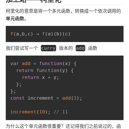
柯里化的意思是将一个多元函数，转换成一个依次调用的
单元函数
。
f
(
a
,
b
,
c
)
 → 
f
(
a
)
(
b
)
(
c
)
我们尝试写一个
版本的
函数
curry
add
var
add
=
function
(
x
)
{
return
function
(
y
)
{
return
 x 
+
 y
;
}
;
}
;
const
 increment 
=
add
(
1
)
;
increment
(
10
)
;
// 11
为什么这个单元函数很重要？还记得我们之前说过的，函