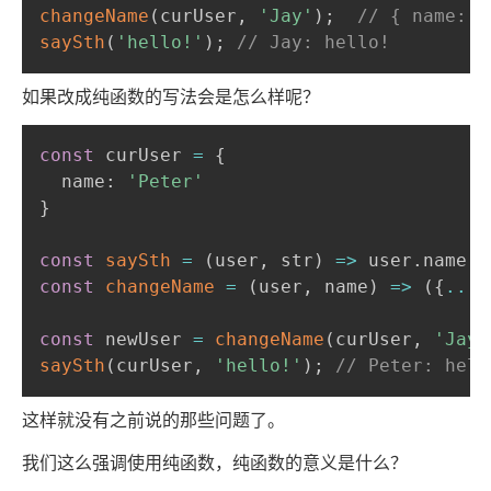
changeName
(
curUser
,
'Jay'
)
;
// { name: '
saySth
(
'hello!'
)
;
// Jay: hello!
如果改成纯函数的写法会是怎么样呢？
const
 curUser 
=
{
  name
:
'Peter'
}
const
saySth
=
(
user
,
 str
)
=>
 user
.
name 
+
const
changeName
=
(
user
,
 name
)
=>
(
{
...
u
const
 newUser 
=
changeName
(
curUser
,
'Jay'
saySth
(
curUser
,
'hello!'
)
;
// Peter: hell
这样就没有之前说的那些问题了。
我们这么强调使用纯函数，纯函数的意义是什么？