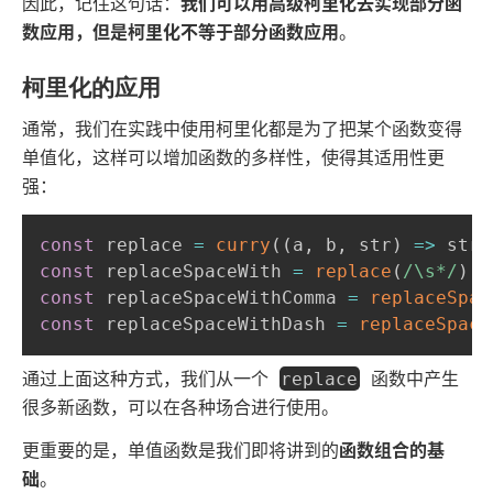
因此，记住这句话：
我们可以用高级柯里化去实现部分函
数应用，但是柯里化不等于部分函数应用
。
柯里化的应用
通常，我们在实践中使用柯里化都是为了把某个函数变得
单值化，这样可以增加函数的多样性，使得其适用性更
强：
const
 replace 
=
curry
(
(
a
,
 b
,
 str
)
=>
 str
.
const
 replaceSpaceWith 
=
replace
(
/\s*/
)
;
const
 replaceSpaceWithComma 
=
replaceSpac
const
 replaceSpaceWithDash 
=
replaceSpace
通过上面这种方式，我们从一个
函数中产生
replace
很多新函数，可以在各种场合进行使用。
更重要的是，单值函数是我们即将讲到的
函数组合的基
础
。