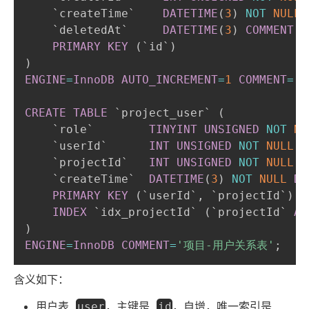
`
createTime
`
DATETIME
(
3
)
NOT
NULL
`
deletedAt
`
DATETIME
(
3
)
COMMENT
PRIMARY
KEY
(
`
id
`
)
)
ENGINE
=
InnoDB
AUTO_INCREMENT
=
1
COMMENT
=
'
CREATE
TABLE
`
project_user
`
(
`
role
`
TINYINT
UNSIGNED
NOT
NU
`
userId
`
INT
UNSIGNED
NOT
NULL
C
`
projectId
`
INT
UNSIGNED
NOT
NULL
C
`
createTime
`
DATETIME
(
3
)
NOT
NULL
DE
PRIMARY
KEY
(
`
userId
`
,
`
projectId
`
)
,
INDEX
`
idx_projectId
`
(
`
projectId
`
AS
)
ENGINE
=
InnoDB
COMMENT
=
'项目-用户关系表'
;
含义如下：
用户表
，主键是
，自增，唯一索引是
user
id