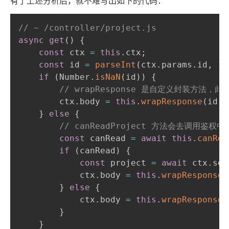
有了上述分析后，就不难写出如下的代码：
// ~ /controller/project.js
async
get
(
)
{
const
 ctx 
=
this
.
ctx
;
const
 id 
=
parseInt
(
ctx
.
params
.
id
,
10
if
(
Number
.
isNaN
(
id
)
)
{
// wrapResponse 是自定义封装方法，
        ctx
.
body 
=
this
.
wrapResponse
(
id
,
}
else
{
// canReadProject 方法会去调用鉴
const
 canRead 
=
await
this
.
canRea
if
(
canRead
)
{
const
 project 
=
await
 ctx
.
ser
            ctx
.
body 
=
this
.
wrapResponse
(
}
else
{
            ctx
.
body 
=
this
.
wrapResponse
(
}
}