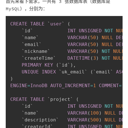
首先来看下需求，一共有 3 张数据库表（数据库是
MySQL），分别为：
CREATE
TABLE
`
user
`
(
`
id
`
INT
UNSIGNED
NOT
NULL
`
name
`
VARCHAR
(
50
)
NULL
DEFA
`
email
`
VARCHAR
(
50
)
NULL
DEFA
`
nickname
`
VARCHAR
(
50
)
NOT
NULL
`
createTime
`
DATETIME
(
3
)
NOT
NULL
PRIMARY
KEY
(
`
id
`
)
,
UNIQUE
INDEX
`
uk_email
`
(
`
email
`
ASC
)
)
ENGINE
=
InnoDB
AUTO_INCREMENT
=
1
COMMENT
=
'
CREATE
TABLE
`
project
`
(
`
id
`
INT
UNSIGNED
NOT
NULL
`
name
`
VARCHAR
(
100
)
NULL
DEF
`
description
`
VARCHAR
(
500
)
NULL
DEF
`
creatorId
`
INT
UNSIGNED
NOT
NULL