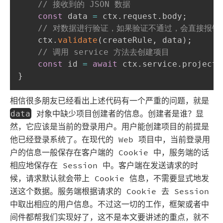
// 接收到的 JSON 数据
const
 data 
=
 ctx
.
request
.
body
;
// 对数据进行验证，如果验证不通过，会直接报错
    ctx
.
validate
(
createRule
,
 data
)
;
// 调用 service 方法去创建项目
const
 id 
=
await
 ctx
.
service
.
project
.
}
相信很多朋友已经看出上述代码有一个严重的问题，就是
对象中缺少项目创建者的信息。创建者是谁？显
data
然，它应该是当前的登录用户。用户能创建项目的前提是
他已经登录系统了。在现代的 Web 项目中，当前登录用
户的信息一般保存在客户端的 Cookie 中，服务端的话
相应地保存在 Session 中。客户端在发送请求的时
候，请求默认就会带上 Cookie 信息，不需要显式地发
送这个数据。服务端根据请求的 Cookie 去 Session
中取出相应的用户信息。不过这一切的工作，框架或者中
间件都帮我们实现好了，这不是本文要讲述的重点，就不