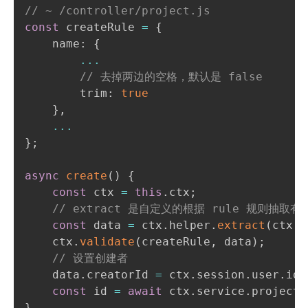
// ~ /controller/project.js
const
 createRule 
=
{
    name
:
{
...
// 去掉两边的空格，默认是 false
        trim
:
true
}
,
...
}
;
async
create
(
)
{
const
 ctx 
=
this
.
ctx
;
// extract 是自定义的根据 rule 规则抽取
const
 data 
=
 ctx
.
helper
.
extract
(
ctx
.
r
    ctx
.
validate
(
createRule
,
 data
)
;
// 设置创建者
    data
.
creatorId 
=
 ctx
.
session
.
user
.
id
;
const
 id 
=
await
 ctx
.
service
.
project
.
}