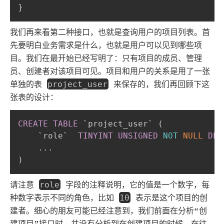
}
我们再来看第二种接口，也就是查询用户的项目列表。首
先要明白业务需求是什么，也就是用户可以见到哪些项
目。我们在最开始已经写明了：只有项目的成员、管理
员、创建者对该项目可见。项目和用户的关系是用了一张
单独的表
来保存的，我们再回顾下这
project_user
张表的设计：
CREATE
TABLE
`
project_user
`
(
`
role
`
TINYINT
UNSIGNED
NOT
NULL
DEF
.
.
.
)
请注意
字段的注释说明，它的值是一个数字，每
role
种数字表示不同的角色，比如
表示是这个项目的创
10
建者。细心的朋友可能已经注意到，我们前面在分析“创
建项目”接口时，并没有分析到在创建项目的时候，在往