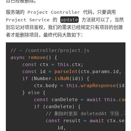
目已经被删除。
服务端的 Project Controller 代码，只要调用
Project Service 的
方法就可以了，当然
update
别忘记对项目鉴权，我们的需求已经规定只有项目的创建
者才能删除项目，最终代码大致如下：
// ~ /controller/project.js
async
remove
(
)
{
const
 ctx 
=
this
.
ctx
;
const
 id 
=
parseInt
(
ctx
.
params
.
id
,
10
if
(
Number
.
isNaN
(
id
)
)
{
        ctx
.
body 
=
this
.
wrapResponse
(
id
,
}
else
{
const
 canDelete 
=
await
this
.
canD
if
(
canDelete
)
{
// 删除时更新 deletedAt 字段，
const
 result 
=
await
 ctx
.
serv
                id
,