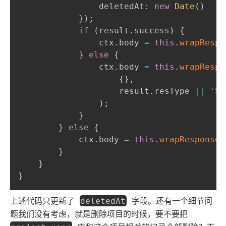
                deletedAt
:
new
Date
(
)
}
)
;
if
(
result
.
success
)
{
                ctx
.
body 
=
this
.
wrapRespo
}
else
{
                ctx
.
body 
=
this
.
wrapRespo
{
}
,
                    result
.
resType 
||
'SE
)
;
}
}
else
{
            ctx
.
body 
=
this
.
wrapResponse
(
}
}
}
上述代码只更新了
字段。还有一个细节问
deletedAt
题我们没有考虑，就是删除项目的时候，要不要把