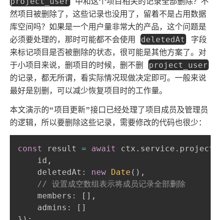
中和这个项目相关的记录全部删除？不
project_user
然项目被删除了，这些记录也没用了，留着不是占用数据
库空间吗？如果是一个用户量非常大的产品，这个问题是
必须要处理的，那时可能都不会使用
字段
deletedAt
来标记项目是否被删除的状态，很可能是其他方案了。对
于小项目来说，删项目的时候，删不删
project_user
的记录，都无所谓，看实际情况现做决定即可。一般来说
最好是别删，可以减少恢复项目时的工作量。
本文演示的“项目更新”接口已经处理了项目成员及管理员
的逻辑，所以要删除这些记录，需要修改的代码也很少：
const
 result 
=
await
 ctx
.
service
.
project
.
    id
,
    deletedAt
:
new
Date
(
)
,
// 设置成空数组表示将成员记录全部删除
    members
:
[
]
,
    admins
:
[
]
}
)
;