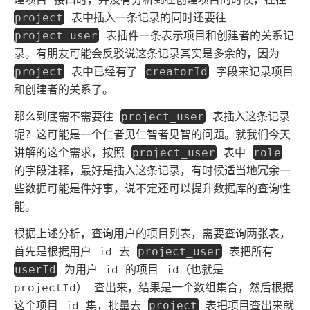
表中插入一条记录的同时还要往
project
表插件一条表示项目和创建者的关系记
project_user
录。有朋友可能会反驳说这条记录其实是多余的，因为
表中已经有了
字段来记录项目
project
creatorId
和创建者的关系了。
那么到底需不需要往
表插入这条记录
project_user
呢？这可能是一个仁者见仁智者见智的问题。就我们今天
讲解的这个需求，按照
表中
project_user
role
的字段注释，最好是插入这条记录，有时候适当地冗余一
些数据可能是件好事，说不定还可以提升数据库的查询性
能。
根据上述分析，查询用户的项目列表，需要查询两张表，
首先是根据用户 id 去
表把所有
project_user
为用户 id 的项目 id（也就是
userId
projectId） 查出来，结果是一个数组集合，然后根据
这个项目 id 集，批量去
表把项目查出来就
project